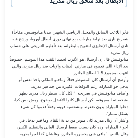
الأبطال بعد سحق ريال مدريد
فجّر اللاعب السابق والمحلل الرياضي الشهير، بيديا مياتوفيتش، مفاجأة
بتصريح ناري بعد نهاية مباريات ربع نهائي دوري أبطال أوروبا، ورشح فيه
نادي أرسنال الإنجليزي للتتويج بالبطوله، بعد تأهلهم التاريخي على حساب
ريال مدريد.
مياتوفيتش قال إن أرسنال هو الأقرب لحصد اللقب هذا الموسم، خصوصاً
بعد الإداء اللي قدموه في مبارتي الذهاب والإياب ضد ريال مدريد، واللي
انتهت بمجموع 5-1 لصالح الجانرز.
وأوضح أن أرسنال كان المسيطر فعلاً، وماخلو الملكي ياخذ نفس أو
يدخل جو المباراه، رغم التوقعات الكبيره من جماهير مدريد.
وأضاف مياتوفيتش في تصريحه: “الكل كان ينتظر ريال مدريد يظهر
بشخصيته المعروفه، لكن أرسنال كانوا الأفضل بوضوح، ومش بس كدا،
دخلوا المباراه بدون ضغوط وبشخصيه قويه، وفعلاً قدموا كل شيء
بشكل ممتاز”.
وأشار أن ريال مدريد كان متوتر من بداية اللقاء، وما قدر يدخل في
أجواء المباراه، وده كان بسبب ضغط أرسنال العالي والتنظيم الكبير،
وقال بالنص: “مافي شي يخسروه الجانرز، وعلشان كدا لعبوا بحريه