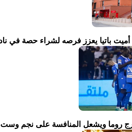
أميت باتيا يعزز فرصه لشراء حصة في ناد
 روما ويشعل المنافسة على نجم وست 