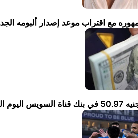
وره مع اقتراب موعد إصدار ألبومه الج
ر المتعاملين