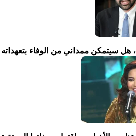
هل سيتمكن ممداني من الوفاء بتعهداته ب