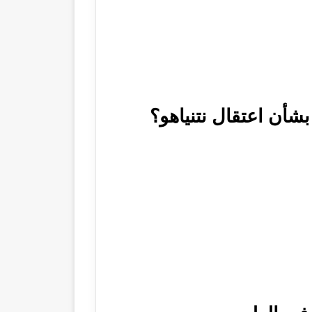
شأن اعتقال نتنياهو؟