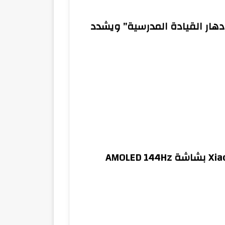
دهار القيادة المدرسية” ويشدد
تليفون يستاهل فلوسه.. Xiaomi 14T بشاشة AMOLED 144Hz