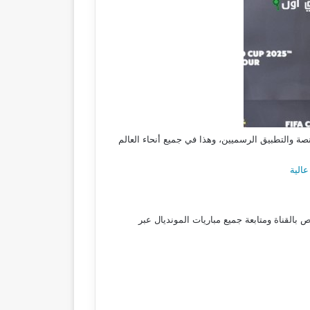
قل كافة مباريات كأس العالم للأندية 2025 بشكل حصري من خلال المنصة والتطبيق الرسميين، وهذا في جميع أنحاء العالم
القناة ومتابعة جميع مباريات المونديال عبر