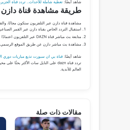
شاهد أيضًا:
تغطية شاملة للأحداث.. تردد قناة الجزيرة مباشر 2025 الجديد على النايل سات وعرب سات و
طريقة مشاهدة قناة دازن ع
مشاهدة قناة دازن عبر التلفزيون ستكون مجانًا، والقناة ملزمة ببند إذاعة جميع مباريات 
استقبال التردد الخاص بقناة دازن عبر القمر الصناع
متابعة بث مباشر قناة DAZN عبر التلفزيون اعتمادًا على استقبال القمر الصناعي (لن يكون متاحًا في الوطن العربي).
مشاهدة بث مباشر دازن عن طريق الموقع الرسمي أو تطبيق ا
شاهد أيضًا:
قناة بي ان سبورت تذيع مباريات دوري الاب
تردد قناة dazn على النايل سات الأكثر 
العالم للأندية.
مقالات ذات صلة