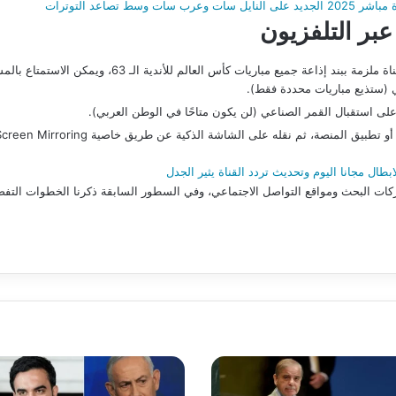
سط تصاعد التوترات
بر التلفزيون
كأس العالم للأندية الـ 63، ويمكن الاستمتاع بالمشاهدة على التلفاز من خلال الخطوات التالية:
ي (ستذيع مباريات محددة فقط).
لمنصة، ثم نقله على الشاشة الذكية عن طريق خاصية Screen Mirroring.
طال مجانا اليوم وتحديث تردد القناة يثير الجدل
بحثًا على محركات البحث ومواقع التواصل الاجتماعي، وفي السطور السابقة ذكرنا الخطوات 