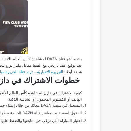
بعد توقيع عقد تاريخي مع الفيفا مقابل مليار يورو لب
شاهد أيضًا:
الجزيرة الإخبارية… تردد قناة الجزيرة مباشر HD 2025 نايل سات عربسات شاهد البث المباشر وتابع آخر أخبار العالم 
خطوات الاشتراك في دازن 
كيفية الاشتراك في دازن لمشاهدة كأس العالم للأندي
الهاتف أو الكمبيوتر المحمول أو الشاشة الذكية:
التسجيل في منصة DAZN مجانًا، من خلال إنشاء حساب أو تسجيل الدخول من خلال جوجل أو فيسبوك.
الدخول لصفحة بث مباشر قناة DAZN الخاصة ببطولة كأس العالم للأندية.
اختيار المباراة التي ترغب في متابعتها والضغط عليه