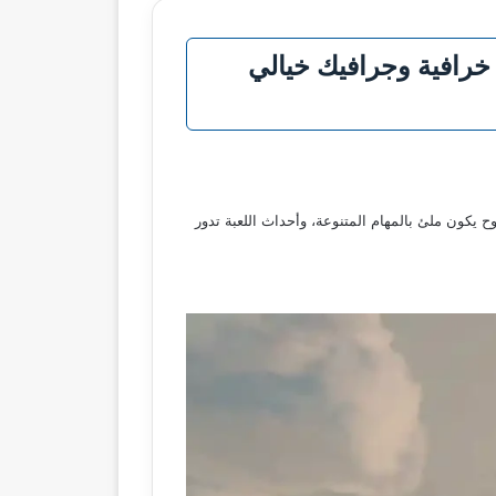
ديد 2025 نزل أخيرًا بمهمات خرافية وجرافيك خيالي
فتوح يكون ملئ بالمهام المتنوعة، وأحداث اللعبة تدور