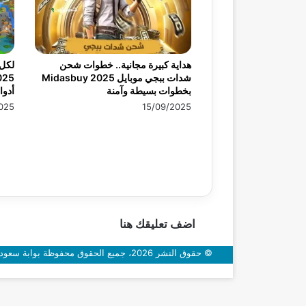
هداية كبيرة مجانية.. خطوات شحن
لكل 
شدات ببجي موبايل 2025 Midasbuy
بخطوات بسيطة وآمنة
أدوا
025
15/09/2025
اضف تعليقك هنا
© حقوق النشر 2026، جميع الحقوق محفوظة بوابة سعودي اون
زر
الذهاب
إلى