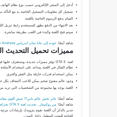
أدخل إلى المتجر الإلكتروني حسب نوع نظام الهاتف 
تسجيل كل معلومات التسجيل الخاصة به مع التأكد م
القيام بدفع الرسوم الخاصة باللعبة.
بعد الانتهاء من الدفع يظهر للمستخدم رابط تنزيل اللع
سيتم فتح اللعبة والبدء في اللعب بطريقة مباشرة.
شاهد أيضًا:
عودة إلى جاتا سان اندرياس San Andreas: أسرار وحقائق لم تكن تعرفها عن اللعبة الأسطورية!
مميزات تحميل التحديث الج
لعبة GTA 5 توفر مميزات جديدة، وسنتعرف عليها فيما يلي:
نظام القتال في اللعبة يساعد على استخدام الأسلحة ا
يمكن استخدام قدرات خارقة مثل القفز والجري.
وجود عالم مفتوح ضخم يمكن للاعب اكتشاف بكل حرية.
اللعبة يوجد بها مجموعة من الشخصيات التي تزيد من 
شاهد أيضًا:
عايز تخش عالم تاني؟! عيش أقوى مغامرات 2025 مع لعبة سكواد الحبار الجديدة للأندرويد
شاهد أيضًا:
من روكستار.. تحديث لعبة GTA 5 بخرائط ومدن جديدة وتفاصيل بتغير اللعبة تمامًا
جدير بالذكر أن اللعبة تقوم بتزويدك بإرشادات مرئي
الحاجة للبحث المطول داخل المدن.