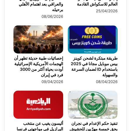
العالم للاسكواش القادمة
والعراقي بعد اهتمام الأهلي
برحيله
25/04/2026
08/06/2026
طريقة مبتكرة لشحن كوينز
إحصائيات طبية حديثة تظهر أن
بيس موبايل مجانا في 2025
الهجمات الأمريكية الإسرائيلية
باستخدام ID لضمان السرعة
أودت بحياة أكثر من 3000
والسهولة
فرد في إيران
09/04/2026
08/04/2026
تنفيذ حكم الإعدام في نجران
أليسون يغيب عن منتخب
بحق خمسة مهرّبين للحشيش
البرازيل في مواجهتي فرنسا