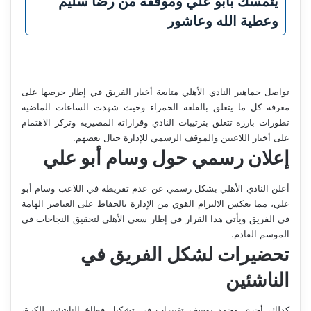
يتمسك بأبو علي وموقفه من رضا سليم
وعطية الله وعاشور
تواصل جماهير النادي الأهلي متابعة أخبار الفريق في إطار حرصها على
معرفة كل ما يتعلق بالقلعة الحمراء وحيث شهدت الساعات الماضية
تطورات بارزة تتعلق بترتيبات النادي وقراراته المصيرية وتركز الاهتمام
على أخبار اللاعبين والموقف الرسمي للإدارة حيال بعضهم.
إعلان رسمي حول وسام أبو علي
أعلن النادي الأهلي بشكل رسمي عن عدم تفريطه في اللاعب وسام أبو
علي، مما يعكس الالتزام القوي من الإدارة بالحفاظ على العناصر الهامة
في الفريق ويأتي هذا القرار في إطار سعي الأهلي لتحقيق النجاحات في
الموسم القادم.
تحضيرات لشكل الفريق في
الناشئين
كذلك، أجرى محمد يوسف تغييرات في تشكيل قطاع الناشئين للكرة،