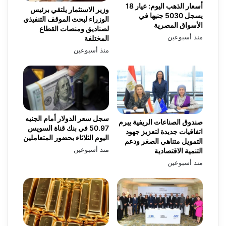
أسعار الذهب اليوم: عيار 18
وزير الاستثمار يلتقي برئيس
يسجل 5030 جنيها في
الوزراء لبحث الموقف التنفيذي
الأسواق المصرية
لصناديق ومنصات القطاع
منذ أسبوعين
المختلفة
منذ أسبوعين
سجل سعر الدولار أمام الجنيه
صندوق الصناعات الريفية يبرم
50.97 في بنك قناة السويس
اتفاقيات جديدة لتعزيز جهود
اليوم الثلاثاء بحضور المتعاملين
التمويل متناهي الصغر ودعم
منذ أسبوعين
التنمية الاقتصادية
منذ أسبوعين