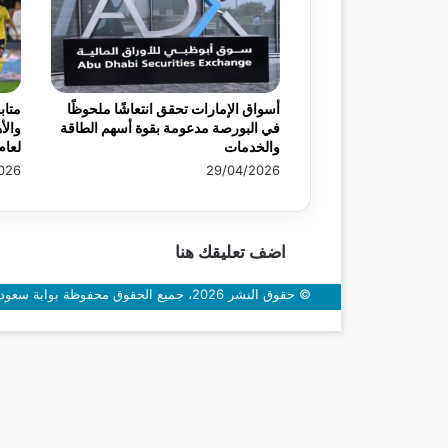
أسواق الإمارات تحقق انتعاشًا ملحوظًا
متاب
في البورصة مدعومة بقوة أسهم الطاقة
والأ
والخدمات
لعام 26
026
29/04/2026
اضف تعليقك هنا
© حقوق النشر 2026، جميع الحقوق محفوظة بوابة سعودي اون
زر
الذهاب
إلى
الأعلى