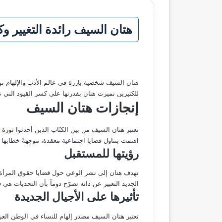
هتان السيف رائدة التغيير وكا
هتان السيف شخصية بارزة في عالم الأدب والإلهام تو
للكثيرين تميزت هتان بقدرتها على كسر القيود التي ت
إنجازات هتان السيف
تعتبر هتان السيف من بين الكتّاب الذين أحدثوا ثور
اهتمت بتناول قضايا اجتماعية معقدة، موجهةً خطابها لف
رؤيتها للمستقبل
تهدف هتان إلى نشر الوعي حول قضايا حقوق المرأة، سا
الجديد التعبير عن ذاته تصرّح دوماً بأن التحديات هي 
تأثيرها على الأجيال الجديدة
تعتبر هتان السيف مصدر إلهام للنساء في الوطن العر