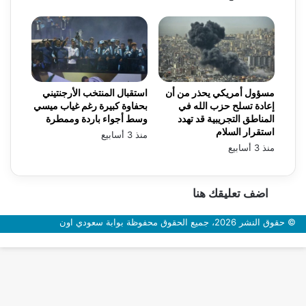
مسؤول أمريكي يحذر من أن
استقبال المنتخب الأرجنتيني
إعادة تسلح حزب الله في
بحفاوة كبيرة رغم غياب ميسي
المناطق التجريبية قد تهدد
وسط أجواء باردة وممطرة
استقرار السلام
منذ 3 أسابيع
منذ 3 أسابيع
اضف تعليقك هنا
© حقوق النشر 2026، جميع الحقوق محفوظة بوابة سعودي اون
زر
الذهاب
إلى
الأعلى