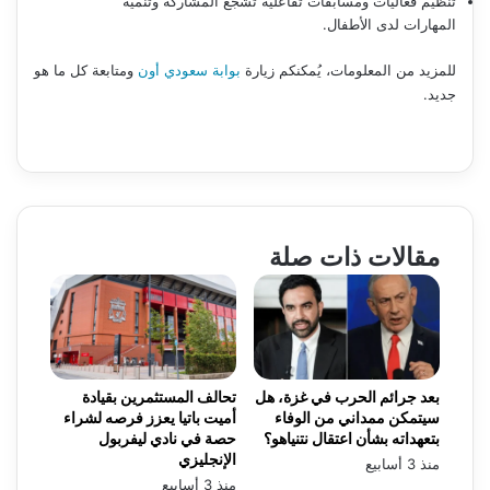
تنظيم فعاليات ومسابقات تفاعلية تشجع المشاركة وتنمية
المهارات لدى الأطفال.
للمزيد من المعلومات، يُمكنكم زيارة
بوابة سعودي أون
ومتابعة كل ما هو
جديد.
مقالات ذات صلة
بعد جرائم الحرب في غزة، هل
تحالف المستثمرين بقيادة
سيتمكن ممداني من الوفاء
أميت باتيا يعزز فرصه لشراء
بتعهداته بشأن اعتقال نتنياهو؟
حصة في نادي ليفربول
الإنجليزي
منذ 3 أسابيع
منذ 3 أسابيع