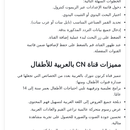
الخطوات السهلة التالية:
دخول قائمة الإعدادات عبر الريموت كنترول.
اختيار البحث اليدوي أو التثبيت اليدوي.
تحديد القمر الصناعي المناسب (نايل سات أو عرب سات).
إدخال جميع بيانات التردد المذكورة بدقة.
الضغط على زر البحث لبدء عملية إضافة القناة.
عند ظهور القناة، قم بالضغط على حفظ لإضافتها ضمن قائمة
القنوات المفضلة.
مميزات قناة CN بالعربية للأطفال
تتميز قناة كرتون نتورك بالعربية بعدد من الخصائص التي تجعلها في
صدارة قنوات الأطفال، ومنها:
برامج تعليمية وترفيهية تلبي احتياجات الأطفال بعمر سنة إلى 14
عامًا.
دبلجة جميع العروض إلى اللغة العربية لتسهيل فهم المحتوى.
عرض رسوم متحركة عالمية تراعي القيم والعادات العربية.
تحسين جودة الصوت والصورة للحصول على تجربة مشاهدة
مثالية.