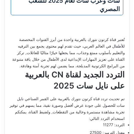
سات وعرب سات لعام 2025 للشعب
المصري
تُعتبر قناة كرتون نتورك بالعربية واحدة من أبرز القنوات المخصصة
للأطفال في العالم العربي، حيث تقدم لهم محتوى يجمع بين الترفيه
والتعليم بأسلوب ممتع وجذاب، مما يجعلها خيارًا مثاليًا للعائلات, تركز
القناة على تعزيز المهارات الإبداعية لدى الأطفال من خلال باقة متنوعة
من البرامج الكرتونية المدبلجة، مما يضمن لهم تجربة آمنة وهادفة.
التردد الجديد لقناة CN بالعربية
على نايل سات 2025
تم تحديث تردد قناة كرتون نتورك بالعربية على القمر الصناعي نايل
سات للحصول على جودة عرض أفضل وصورة نقية، مما يسهم في توفير
تجربة مشاهدة مستمرة وخالية من التقطعات, ولضبط القناة، يمكنكم
استخدام التردد التالي:
التردد: 11277
معدل الترميز: 27500