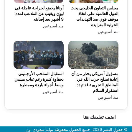
مجلس التعاون الخليجي يحث
أونانا يخضع لجراحة عاجلة في
الدول العالمية على اتخاذ
ليون ويغيب عن الملاعب لمدة
موقف قوي ضد التهديدات
9 أشهر بعد إصابته
الحوثية المتزايدة
منذ أسبوعين
منذ أسبوعين
مسؤول أمريكي يحذر من أن
استقبال المنتخب الأرجنتيني
إعادة تسلح حزب الله في
بحفاوة كبيرة رغم غياب ميسي
المناطق التجريبية قد تهدد
وسط أجواء باردة وممطرة
استقرار السلام
منذ أسبوعين
منذ أسبوعين
اضف تعليقك هنا
© حقوق النشر 2026، جميع الحقوق محفوظة بوابة سعودي اون