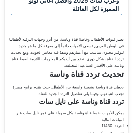
وعرب سات 2025 وأفضل أغاني لولو
المميزة لكل العائلة
تعتبر قنوات الأطفال، وخاصةً قناة وناسة، من أبرز وجهات الترفيه لأطفالنا
في الوطن العربي, تسعى الأمهات دائماً إلى معرفة كل ما هو جديد
لتوفير محتوى تتناسب مع أعمارهم وتنفذ فيه معايير الجودة, ومع تحديث
تردد القناة بشكل دوري، نضع بين أيديكم المعلومات اللازمة لضبط قناة
وناسة على الأقمار الصناعية المختلفة.
تحديث تردد قناة وناسة
تحظى قناة وناسة بشعبية واسعة بين الأطفال، حيث تقدم برامج مميزة
تجذب انتباههم, وفيما يلي تفاصيل التردد الجديد للقناة:
تردد قناة وناسة على نايل سات
يمكن للأمهات ضبط قناة وناسة بكل سهولة على قمر نايل سات عبر
البيانات التالية:
التردد: 11430