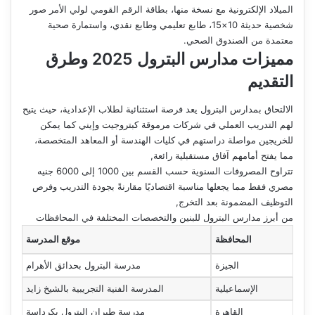
الميلاد الإلكترونية مع نسخة منها، بطاقة الرقم القومي لولي الأمر صور
شخصية حديثة 10×15، طابع تعليمي وطابع نقدي، واستمارة صحية
معتمدة من الصندوق الصحي.
مميزات مدارس البترول 2025 وطرق
التقديم
الالتحاق بمدارس البترول يعد فرصة استثنائية لطلاب الإعدادية، حيث يتيح
لهم التدريب العملي في شركات مرموقة كبتروجيت وإيني كما يمكن
للخريجين مواصلة دراستهم في كليات الهندسة أو المعاهد المتخصصة،
مما يفتح أمامهم آفاق مستقبلية رائعة,
تتراوح المصروفات السنوية حسب القسم بين 1000 إلى 6000 جنيه
مصري فقط مما يجعلها مناسبة اقتصاديًا مقارنةً بجودة التدريب وفرص
التوظيف المضمونة بعد التخرج,
من أبرز مدارس البترول للبنين والتخصصات المختلفة في المحافظات
المحافظة
موقع المدرسة
الجيزة
مدرسة البترول بحدائق الأهرام
الإسماعيلية
المدرسة الفنية التجريبية بالشيخ زايد
القاهرة
مدرسة طيران البترول بكرداسة