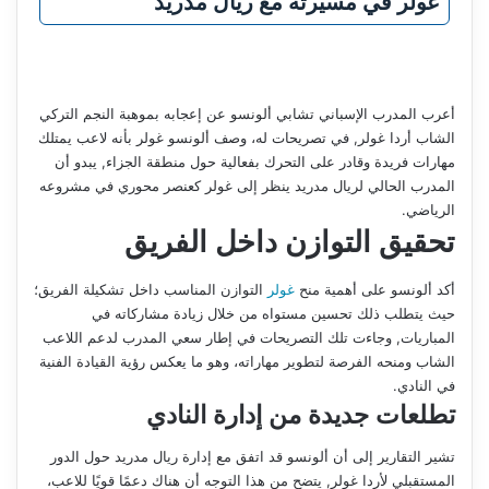
غولر في مسيرته مع ريال مدريد
أعرب المدرب الإسباني تشابي ألونسو عن إعجابه بموهبة النجم التركي
الشاب أردا غولر, في تصريحات له، وصف ألونسو غولر بأنه لاعب يمتلك
مهارات فريدة وقادر على التحرك بفعالية حول منطقة الجزاء, يبدو أن
المدرب الحالي لريال مدريد ينظر إلى غولر كعنصر محوري في مشروعه
الرياضي.
تحقيق التوازن داخل الفريق
أكد ألونسو على أهمية منح
غولر
التوازن المناسب داخل تشكيلة الفريق؛
حيث يتطلب ذلك تحسين مستواه من خلال زيادة مشاركاته في
المباريات, وجاءت تلك التصريحات في إطار سعي المدرب لدعم اللاعب
الشاب ومنحه الفرصة لتطوير مهاراته، وهو ما يعكس رؤية القيادة الفنية
في النادي.
تطلعات جديدة من إدارة النادي
تشير التقارير إلى أن ألونسو قد اتفق مع إدارة ريال مدريد حول الدور
المستقبلي لأردا غولر, يتضح من هذا التوجه أن هناك دعمًا قويًا للاعب،