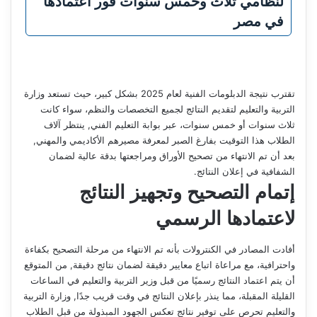
لنظامي ثلاث وخمس سنوات فور اعتمادها
في مصر
تقترب نتيجة الدبلومات الفنية لعام 2025 بشكل كبير، حيث تستعد وزارة
التربية والتعليم لتقديم النتائج لجميع التخصصات والنظم، سواء كانت
ثلاث سنوات أو خمس سنوات، عبر بوابة التعليم الفني, ينتظر آلاف
الطلاب هذا التوقيت بفارغ الصبر لمعرفة مصيرهم الأكاديمي والمهني,
بعد أن تم الانتهاء من تصحيح الأوراق ومراجعتها بدقة عالية لضمان
الشفافية في إعلان النتائج.
إتمام التصحيح وتجهيز النتائج
لاعتمادها الرسمي
أفادت المصادر في الكنترولات بأنه تم الانتهاء من مرحلة التصحيح بكفاءة
واحترافية، مع مراعاة اتباع معايير دقيقة لضمان نتائج دقيقة, من المتوقع
أن يتم اعتماد النتائج رسميًا من قبل وزير التربية والتعليم في الساعات
القليلة المقبلة، مما ينذر بإعلان النتائج في وقت قريب جدًا, وزارة التربية
والتعليم تحرص على توفير نتائج تعكس الجهود المبذولة من قبل الطلاب