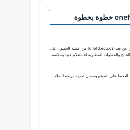
تُعد نتائج المراسلة 2025 موضوعًا حيويًا ينتظره الآلاف من الطلاب وأولياء الأمور في الجزائر, يجعل موقع الديوان الوطني للتعليم والتكوين عن بعد (onefd,edu,dz) من عملية الحصول على
لنتائج والخطوات المطلوبة للاستعلام عنها بسلاسة.
فيف الضغط على الموقع وضمان تجربة مريحة للطلاب,