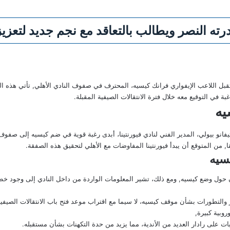
رته النصر ويطالب بالتعاقد مع نجم جديد لتعزيز
 اللاعب الإيفواري فرانك كيسيه، المحترف في صفوف النادي الأهلي, تأتي هذه الت
غبة في التوقيع معه خلال فترة الانتقالات الصيفية المقبلة.
يه
فانو بيولي، المدير الفني لنادي فيورنتينا، أبدى رغبة قوية في ضم كيسيه إلى صفو
 من المتوقع أن يبدأ فيورنتينا المفاوضات مع الأهلي لتحقيق هذه الصفقة.
سيه
 حول وضع كيسيه, ومع ذلك، تشير المعلومات الواردة من داخل النادي إلى وجود خطة 
ار والتطورات بشأن موقف كيسيه، لا سيما مع اقتراب موعد فتح باب الانتقالات الصيف
روبية كبيرة,
بات على رادار العديد من الأندية، مما يزيد من حدة التكهنات بشأن مستقبله.