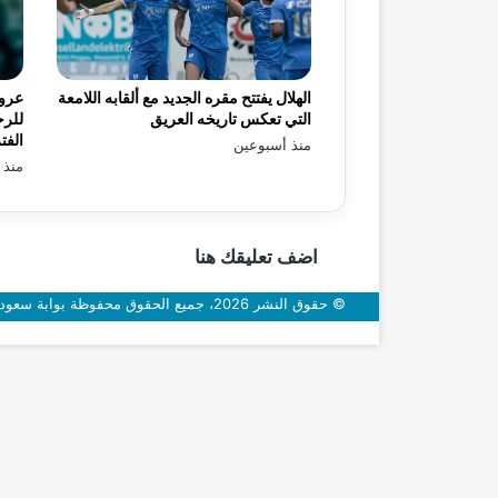
الهلال يفتتح مقره الجديد مع ألقابه اللامعة
عرو
التي تعكس تاريخه العريق
للرح
الفت
منذ أسبوعين
منذ 
اضف تعليقك هنا
© حقوق النشر 2026، جميع الحقوق محفوظة بوابة سعودي اون
زر
الذهاب
إلى
الأعلى