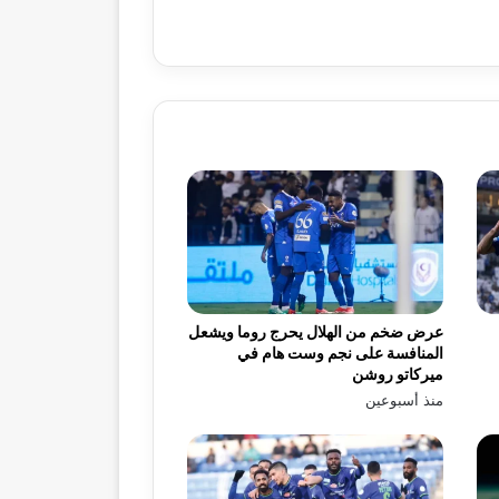
عرض ضخم من الهلال يحرج روما ويشعل
المنافسة على نجم وست هام في
ميركاتو روشن
منذ أسبوعين