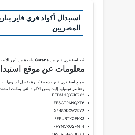
استبدال أكواد فري فاير بت
المصريين
تُعد لعبة فري فاير من Garena واحدة من أبرز الألعاب في عالم الباتل رويال وكل يوم يزداد شغف اللاعبين بالحصول على المكافآت والهدايا يعتبر موقع استبدال أكواد فري فاير
معلومات عن موقع استبدال
تتمتع لعبة فري فاير بشعبية كبيرة بفضل أسلوبها المم
وعناصر تجميلية إليك بعض الأكواد التي يمكنك استخدا
FFDMNQX9KGX2
FFSGT9KNQXT6
XF4S9KCW7KY2
FFPURTXQFKX3
FFYNCXG2FNT4
QWER89ASDFGH