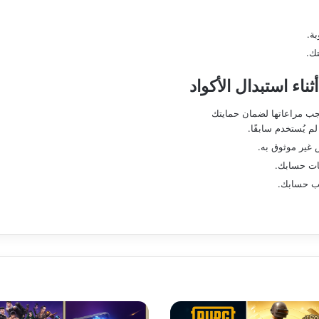
ة.
ك.
اء استبدال الأكواد
جب مراعاتها لضمان حمايتك
م يُستخدم سابقًا.
 غير موثوق به.
مات حسابك.
جب حسابك.