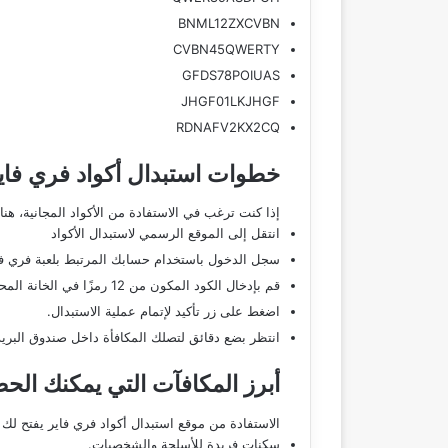
BNML12ZXCVBN
CVBN45QWERTY
GFDS78POIUAS
JHGF01LKJHGF
RDNAFV2KX2CQ
خطوات استبدال أكواد فري فاي
إذا كنت ترغب في الاستفادة من الأكواد المجانية، ه
انتقل إلى الموقع الرسمي لاستبدال الأكواد
سجل الدخول باستخدام حسابك المرتبط بلعبة فري فا
قم بإدخال الكود المكون من 12 رمزًا في الخانة المحددة.
اضغط على زر تأكيد لإتمام عملية الاستبدال.
انتظر بضع دقائق لتصلك المكافأة داخل صندوق البريد 
أبرز المكافآت التي يمكنك الح
الاستفادة من موقع استبدال أكواد فري فاير يفتح لك
سكنات فريدة للأسلحة والشخصيات.