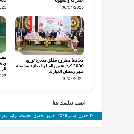
السرعة والسهولة
3000 فرد ف
026
08/04/2026
مصر 
محافظ مطروح يطلق مبادرة توزيع
ودية
2000 كرتونة من السلع الغذائية بمناسبة
الري
شهر رمضان المبارك
026
16/02/2026
اضف تعليقك هنا
© حقوق النشر 2026، جميع الحقوق محفوظة بوابة سعودي اون
زر
الذهاب