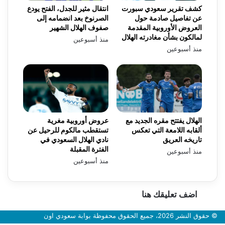
كشف تقرير سعودي سبورت
انتقال مثير للجدل، الفتح يودع
عن تفاصيل صادمة حول
الصرنوخ بعد انضمامه إلى
العروض الأوروبية المقدمة
صفوف الهلال الشهير
لمالكون بشأن مغادرته الهلال
منذ أسبوعين
منذ أسبوعين
الهلال يفتتح مقره الجديد مع
عروض أوروبية مغرية
ألقابه اللامعة التي تعكس
تستقطب مالكوم للرحيل عن
تاريخه العريق
نادي الهلال السعودي في
الفترة المقبلة
منذ أسبوعين
منذ أسبوعين
اضف تعليقك هنا
© حقوق النشر 2026، جميع الحقوق محفوظة بوابة سعودي اون