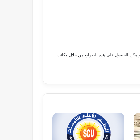
تي يجب أن يتم توفيرها هي طابع دعم تعليمي بقيمة 10 جنيهات و2 طبع نقابة مهن تعليمية فئة 5 جنيهات، ويمكن الحصول على هذه الطوابع من خلال مكاتب