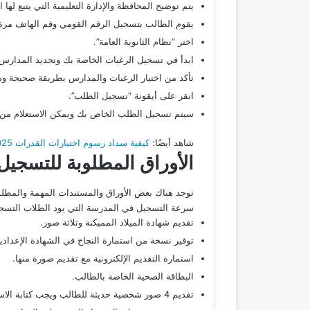
يتم توضيح المحافظة والإدارة التعليمية التي يتبع لها 
يقوم الطالب بتسجيل الرقم القومي وقم الهاتف مرة
اختر “نظام الثانوية العامة”.
ابدأ في تسجيل الرغبات الخاصة بك وتحديد المدارس ا
تأكد من اختيار الرغبات والمدارس بطريقة صحيحة وس
انقر على أيقونة “تسجيل الطلب”.
سيتم تسجيل الطلب الخاص بك ويمكن الاستعلام من خل
شاهد أيضًا:
كيفية سداد رسوم اختبارات القدرات 2025 لطلاب الثانوية العامة وأسرار تسهيل العملية الضريبية
الأوراق المطلوبة للتسجيل
توجد هناك بعض الأوراق والمستندات المهمة والمطلو
سرعة التسجيل في المدرسة التي يود الطلاب التسجيل 
تقديم شهادة الميلاد المميكنة وثلاثة صور.
توفير نسخة من استمارة النجاح في الشهادة الإعدادية 
استمارة التقديم الإلكترونية مع تقديم صورة منها.
البطاقة الصحية الخاصة بالطالب.
تقديم 4 صور شخصية حديثة للطالب ويجب كتابة الاسم خلفها.