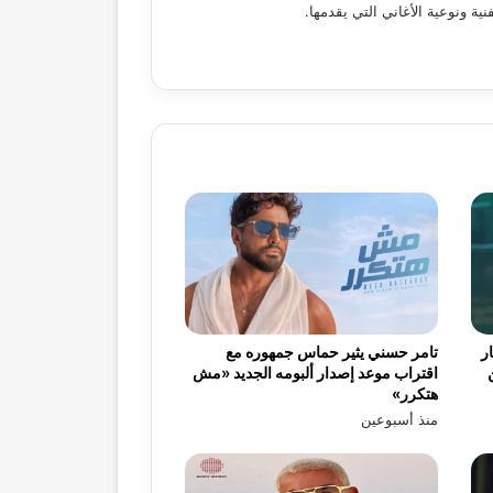
ة ونوعية الأغاني التي يقدمها.
ر
تامر حسني يثير حماس جمهوره مع
اقتراب موعد إصدار ألبومه الجديد «مش
هتكرر»
منذ أسبوعين