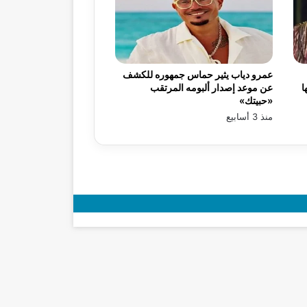
عمرو دياب يثير حماس جمهوره للكشف
ا
عن موعد إصدار ألبومه المرتقب
«حبيتك»
منذ 3 أسابيع