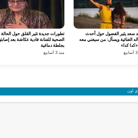
 سعد يثير الفضول حول أحدث
تطورات جديدة تثير القلق حول الحالة
له الغنائية ويسأل: من سيغني معه
الصحية للفنانة فادية عكاشة بعد إصابته
كدا كدا»
بجلطة دماغية
منذ 3 أسابيع