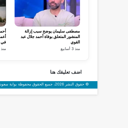
مصطفى سليمان يوضح سبب إزالة
أحمد
المنشور المتعلق بوفاة أحمد جلال عبد
أعما
القوي
في «
منذ 3 أسابيع
منذ 3 أسابيع
اضف تعليقك هنا
© حقوق النشر 2026، جميع الحقوق محفوظة بوابة سعودي اون
زر
الذهاب
إلى
الأعلى