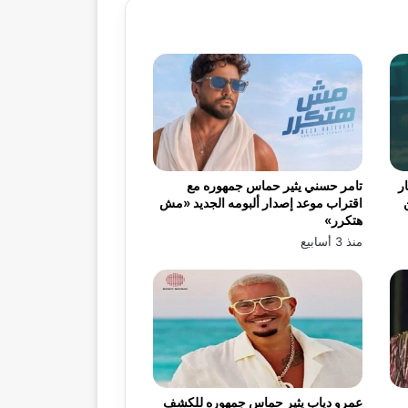
ر
تامر حسني يثير حماس جمهوره مع
اقتراب موعد إصدار ألبومه الجديد «مش
هتكرر»
منذ 3 أسابيع
عمرو دياب يثير حماس جمهوره للكشف