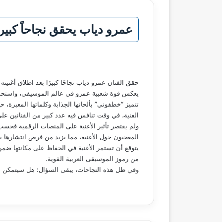
عمرو دياب يحقق نجاحاً كبيرا
حقق الفنان عمرو دياب نجاحًا كبيرًا بعد اطلاق أغن
يعكس قوة شعبية عمرو في عالم الموسيقى، واستحسا
تتميز “خطفوني” بألحانها الجذابة وكلماتها المعبر
الفنية، في وقت تنافس فيه عدد كبير من الفنانين على
ولم يقتصر تأثير الأغنية على المنصات الرقمية فحسب
المعجبون حول الأغنية، مما يزيد من فرص انتشارها ب
يتوقع أن تستمر الأغنية في الحفاظ على مكانتها ضمن 
من رموز الموسيقى العربية القوية.
وفي ظل هذه النجاحات، يبقى السؤال: هل سيتمكن دي