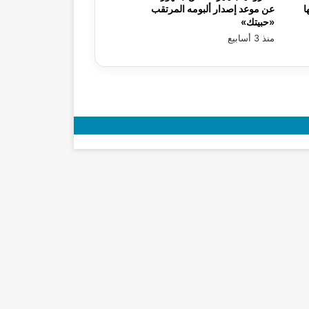
ا
عن موعد إصدار ألبومه المرتقب
«حبيتك»
منذ 3 أسابيع