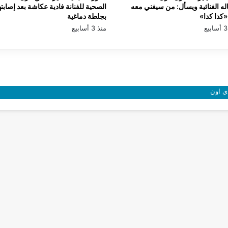
له الغنائية ويسأل: من سيغني معه
الصحية للفنانة فادية عكاشة بعد إصابته
كدا كدا»
بجلطة دماغية
منذ 3 أسابيع