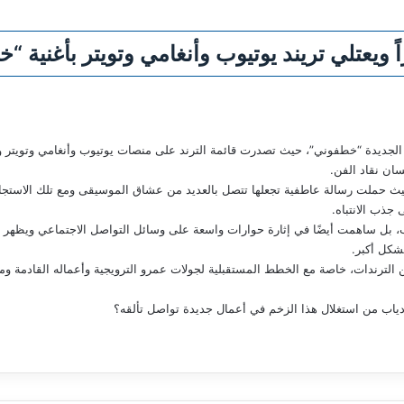
ً ويعتلي تريند يوتيوب وأنغامي وتويتر بأغنية 
يته الجديدة “خطفوني”، حيث تصدرت قائمة الترند على منصات يوتيوب وأنغامي وتويتر 
ن نقاد الفن.
ة، حيث حملت رسالة عاطفية تجعلها تتصل بالعديد من عشاق الموسيقى ومع تلك الاست
 جذب الانتباه.
، بل ساهمت أيضًا في إثارة حوارات واسعة على وسائل التواصل الاجتماعي ويظهر ذل
شكل أكبر.
الترندات، خاصة مع الخطط المستقبلية لجولات عمرو الترويجية وأعماله القادمة ومع ه
اب من استغلال هذا الزخم في أعمال جديدة تواصل تألقه؟