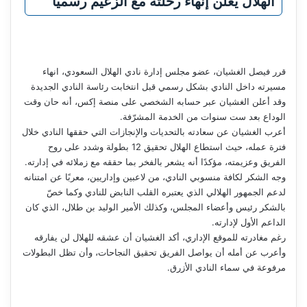
الهلال يعلن إنهاء رحلته مع الزعيم رسمياً
قرر فيصل الغشيان، عضو مجلس إدارة نادي الهلال السعودي، انهاء
مسيرته داخل النادي بشكل رسمي قبل انتخابت رئاسة النادي الجديدة
وقد أعلن الغشيان عبر حسابه الشخصي على منصة إكس، أنه حان وقت
الوداع بعد ست سنوات من الخدمة المشرّفة.
أعرب الغشيان عن سعادته بالتحديات والإنجازات التي حققها النادي خلال
فترة عمله، حيث استطاع الهلال تحقيق 12 بطولة وشدد على روح
الفريق وعزيمته، مؤكدًا أنه يشعر بالفخر بما حققه مع زملائه في إدارته.
وجه الشكر لكافة منسوبي النادي، من لاعبين وإداريين، معربًا عن امتنانه
لدعم الجمهور الهلالي الذي يعتبره القلب النابض للنادي وكما خصّ
بالشكر رئيس وأعضاء المجلس، وكذلك الأمير الوليد بن طلال، الذي كان
الداعم الأول لإدارته.
رغم مغادرته للموقع الإداري، أكد الغشيان أن عشقه للهلال لن يفارقه
وأعرب عن أمله أن يواصل الفريق تحقيق النجاحات، وأن تظل البطولات
مرفوعة في سماء النادي الأزرق.