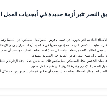
ق النصر تثير أزمة جديدة في أبجديات العمل 
ل الأخطاء الفادحة التي ظهرت في قمصان فريق النصر خلال معسكره في النمسا وشدد
ع عبر حسابه الشخصي على منصة إكس، معرباً عن قلقه بشأن استمرار جوردي الإيطا
تسويقي لطالما كانت مرتبطة بنجاحه في تنفيذ اختصاصاته الأساسية واعتبر أن عدم 
ارة سلطان آل شيخ، تبقى فرص الفريق في التسويق مهددة.
ان اللاعبين خلال المعسكر، مما يعكس تلك الحالة من عدم الدقة الإدارية والتنظيم
حول التخطيط الإداري وقدرة الفريق على تقديم عمل متميز.
 النصر لتعالج تلك الأخطاء. بجانب ذلك، يجب أن تعكس قمصان الفريق هويته بشكل أف