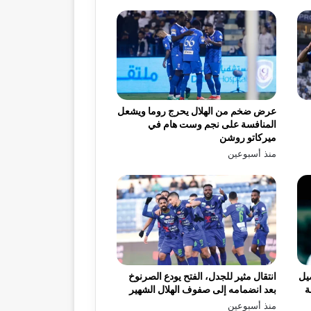
عرض ضخم من الهلال يحرج روما ويشعل
المنافسة على نجم وست هام في
ميركاتو روشن
منذ أسبوعين
يل
انتقال مثير للجدل، الفتح يودع الصرنوخ
ة
بعد انضمامه إلى صفوف الهلال الشهير
منذ أسبوعين