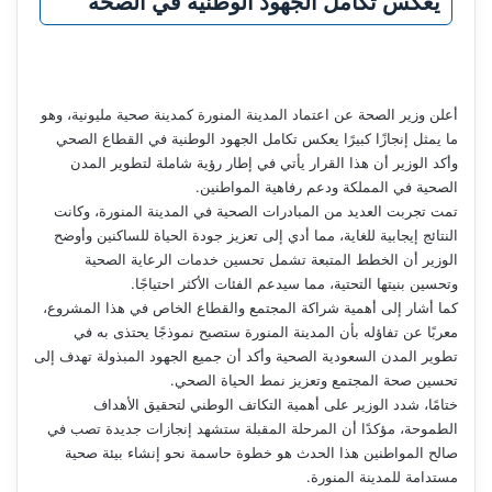
يعكس تكامل الجهود الوطنية في الصحة
أعلن وزير الصحة عن اعتماد المدينة المنورة كمدينة صحية مليونية، وهو
ما يمثل إنجازًا كبيرًا يعكس تكامل الجهود الوطنية في القطاع الصحي
وأكد الوزير أن هذا القرار يأتي في إطار رؤية شاملة لتطوير المدن
الصحية في المملكة ودعم رفاهية المواطنين.
تمت تجربت العديد من المبادرات الصحية في المدينة المنورة، وكانت
النتائج إيجابية للغاية، مما أدي إلى تعزيز جودة الحياة للساكنين وأوضح
الوزير أن الخطط المتبعة تشمل تحسين خدمات الرعاية الصحية
وتحسين بنيتها التحتية، مما سيدعم الفئات الأكثر احتياجًا.
كما أشار إلى أهمية شراكة المجتمع والقطاع الخاص في هذا المشروع،
معربًا عن تفاؤله بأن المدينة المنورة ستصبح نموذجًا يحتذى به في
تطوير المدن السعودية الصحية وأكد أن جميع الجهود المبذولة تهدف إلى
تحسين صحة المجتمع وتعزيز نمط الحياة الصحي.
ختامًا، شدد الوزير على أهمية التكاتف الوطني لتحقيق الأهداف
الطموحة، مؤكدًا أن المرحلة المقبلة ستشهد إنجازات جديدة تصب في
صالح المواطنين هذا الحدث هو خطوة حاسمة نحو إنشاء بيئة صحية
مستدامة للمدينة المنورة.