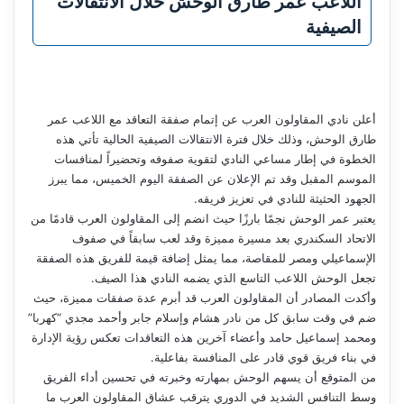
اللاعب عمر طارق الوحش خلال الانتقالات
الصيفية
أعلن نادي المقاولون العرب عن إتمام صفقة التعاقد مع اللاعب عمر
طارق الوحش، وذلك خلال فترة الانتقالات الصيفية الحالية تأتي هذه
الخطوة في إطار مساعي النادي لتقوية صفوفه وتحضيراً لمنافسات
الموسم المقبل وقد تم الإعلان عن الصفقة اليوم الخميس، مما يبرز
الجهود الحثيثة للنادي في تعزيز فريقه.
يعتبر عمر الوحش نجمًا بارزًا حيث انضم إلى المقاولون العرب قادمًا من
الاتحاد السكندري بعد مسيرة مميزة وقد لعب سابقاً في صفوف
الإسماعيلي ومصر للمقاصة، مما يمثل إضافة قيمة للفريق هذه الصفقة
تجعل الوحش اللاعب التاسع الذي يضمه النادي هذا الصيف.
وأكدت المصادر أن المقاولون العرب قد أبرم عدة صفقات مميزة، حيث
ضم في وقت سابق كل من نادر هشام وإسلام جابر وأحمد مجدي “كهربا”
ومحمد إسماعيل حامد وأعضاء آخرين هذه التعاقدات تعكس رؤية الإدارة
في بناء فريق قوي قادر على المنافسة بفاعلية.
من المتوقع أن يسهم الوحش بمهارته وخبرته في تحسين أداء الفريق
وسط التنافس الشديد في الدوري يترقب عشاق المقاولون العرب ما