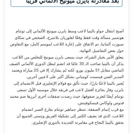
بعد مغادرته بايرن ميونيخ الألماني قريبا
أصبح انتقال جواو بالينيا لاعب وسط بايرن ميونيخ الألماني إلى توتنام
هوتسبر مسألة وقت فقط وفقًا لفلوريان بلاتنبرج، الصحفي في سكاي
سبورت ألمانيا، تم الاتفاق على إعارة اللاعب لموسم كامل، مع التفاوض
حول بعض التفاصيل النهائية.
يتعلق الأمر بخيار الشراء، حيث يسعى بايرن ميونيخ للتخلص من اللاعب
يذكر أن بالينيا صاحب الـ 30 عامًا قد انضم لبطل الدوري الألماني الصيف
الماضي مقابل 51 مليون يورو، لكنه لم يشارك إلا في 25 مباراة ويعتمد
المدير الفني فينسنت كومباني بشكل أكبر على لاعبين آخرين.
يُعتبر بالينيا لاعبًا بارزًا، حيث تألق مع فولام الإنجليزي قبل الانضمام إلى
بايرن، وفاز بجائزة أفضل لاعب في فريقه خلال موسمه الأول تسعى
توتنام أيضًا لتعزيز صفوفها، حيث رصدت صفقات أخرى أبرزها ضم محمد
قدوس ولوكاس فيسكوفيتش.
مع قرب إتمام الصفقة، تنتظر جماهير توتنام بفارغ الصبر انضمام
اللاعب، الذي قد يضيف الكثير إلى تشكيلة الفريق ويتمنى الجميع أن
يحقق بالينيا النجاح في مغامرته الجديدة بالدوري الإنجليزي.