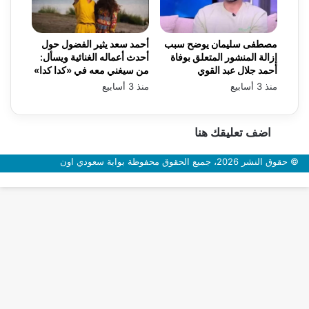
مصطفى سليمان يوضح سبب
أحمد سعد يثير الفضول حول
إزالة المنشور المتعلق بوفاة
أحدث أعماله الغنائية ويسأل:
أحمد جلال عبد القوي
من سيغني معه في «كدا كدا»
منذ 3 أسابيع
منذ 3 أسابيع
اضف تعليقك هنا
© حقوق النشر 2026، جميع الحقوق محفوظة بوابة سعودي اون
زر
الذهاب
إلى
الأعلى