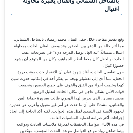
بالساحل الشمالي والفنان يعتبره محاولة
اغتيال
وقع تفجير مفاجئ خلال حفل الفنان محمد رمضان بالساحل الشمالي،
مما أثار حالة من الذعر بين الحضور وقد وصف الفنان الحادث بمحاولة
اغتيال، متسائلًا “ليه الغِل يوصل للدرجة دي؟” في تصريحاته عقب
الحادث والحفل كان محط أنظار الجماهير، وكان من المتوقع أن يشهد
حضورًا كبيرًا.
حول تفاصيل الحادث، أفاد شهود عيان أن الانفجار حدث بوقت ذروة
الحفل، مما أدى إلى تفشيلو بهيجة لم يفكر أحد في إمكانية حدوث شيئ
كهذا وخيمت أجواء من القلق والخوف على جميع الحضور، وتجمعت
قوات الأمن بشكل عاجل في مكان الحادث لتحليل الوضع.
محمد رمضان، الذي تعرض لهذا الهجوم، طالب بضرورة حماية الفن
والفنانين، مشددًا على أن ما حدث هو أمر غير مقبول وأعرب عن تقديره
للجهود الأمنية في التصدي لمثل هذه الحوادث، لكنه أكد الحاجة إلى اتخاذ
إجراءات أكثر صرامة لحماية المناسبات العامة.
في هذه الأثناء، تتواصل التحقيقات لمعرفة ملابسات الحادث ودوافعه،
بينما تفاعل رواد مواقع التواصل مع هذا الحدث المؤسف، مؤكدين