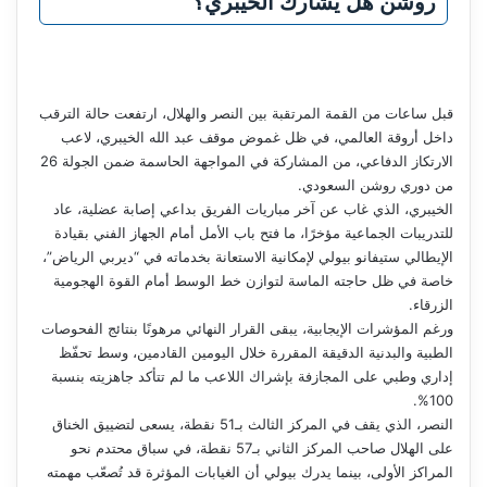
روشن هل يشارك الخيبري؟
قبل ساعات من القمة المرتقبة بين النصر والهلال، ارتفعت حالة الترقب
داخل أروقة العالمي، في ظل غموض موقف عبد الله الخيبري، لاعب
الارتكاز الدفاعي، من المشاركة في المواجهة الحاسمة ضمن الجولة 26
من دوري روشن السعودي.
الخيبري، الذي غاب عن آخر مباريات الفريق بداعي إصابة عضلية، عاد
للتدريبات الجماعية مؤخرًا، ما فتح باب الأمل أمام الجهاز الفني بقيادة
الإيطالي ستيفانو بيولي لإمكانية الاستعانة بخدماته في “ديربي الرياض”،
خاصة في ظل حاجته الماسة لتوازن خط الوسط أمام القوة الهجومية
الزرقاء.
ورغم المؤشرات الإيجابية، يبقى القرار النهائي مرهونًا بنتائج الفحوصات
الطبية والبدنية الدقيقة المقررة خلال اليومين القادمين، وسط تحفّظ
إداري وطبي على المجازفة بإشراك اللاعب ما لم تتأكد جاهزيته بنسبة
100%.
النصر، الذي يقف في المركز الثالث بـ51 نقطة، يسعى لتضييق الخناق
على الهلال صاحب المركز الثاني بـ57 نقطة، في سباق محتدم نحو
المراكز الأولى، بينما يدرك بيولي أن الغيابات المؤثرة قد تُصعّب مهمته