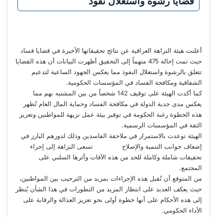
قضايا رشوة واستغلال نفوذ
أعلنت هيئة النزاهة العراقية عن نتائج تحقيقاتها الأخيرة في قضايا فساد
حيث تمت إحالة 475 متهماً إلى التحقيق أظهرت البيانات أن هذه القضايا
تتعلق بالرشوة واستغلال النفوذ مما يعكس الجهود الساعية لتدعيم
الشفافية ومكافحة الفساد في المؤسسات الحكومية.
كما أكدت الهيئة على توقيف 142 شخصاً من بين المشتبه بهم مما
يعكس مدى جدية الدولة في مكافحة الفساد وحماية المال العام تُظهر
هذه الخطوة رغبة الحكومة في توفير بيئة عمل نزيهة للمواطنين وتعزيز
الثقة في المؤسسات الرسمية.
الهيئة توعدت بالاستمرار في ملاحقة الفاسدين وذلك لدورهم البارز في
إضعاف جوانب التنمية والإصلاح تسعى النزاهة إلى إجراء
تحقيقات شاملة وكاملة للحد من هذه الآفات وأثرها السلبي على
المجتمع.
من المتوقع أن تُقبل هذه الإجراءات بمزيد من الترحيب بين المواطنين،
حيث يعكف العديد على انتظار المزيد من التطورات في هذا الشأن يُنظر
إلى هذه الأحكام على أنها خطوة أولى نحو تعزيز العدالة والرقابة على
الأداء الحكومي.