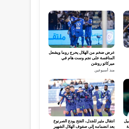
عرض ضخم من الهلال يحرج روما ويشعل
المنافسة على نجم وست هام في
ميركاتو روشن
منذ أسبوعين
يل
انتقال مثير للجدل، الفتح يودع الصرنوخ
ة
بعد انضمامه إلى صفوف الهلال الشهير