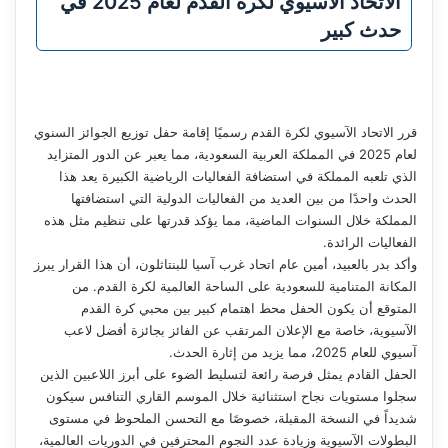
الاتحاد الآسيوي لكرة القدم لعام 2025 في
حدث كبير
قرر الاتحاد الآسيوي لكرة القدم رسميًا إقامة حفل توزيع الجوائز السنوي
لعام 2025 في المملكة العربية السعودية، مما يعبر عن الدور المتزايد
الذي تلعبه المملكة في استضافة الفعاليات الرياضية الكبيرة يعد هذا
الحدث واحدًا من بين العديد من الفعاليات الدولية التي استضافتها
المملكة خلال السنوات الماضية، مما يؤكد قدرتها على تنظيم مثل هذه
الفعاليات الرائدة.
وأكد بدر بالعبيد، أمين عام اتحاد غرب آسيا للبنتاثلون، أن هذا القرار يبرز
المكانة المتنامية للسعودية على الساحة العالمية لكرة القدم. من
المتوقع أن يكون الحفل محط اهتمام كبير بين محبي كرة القدم
الآسيوية، خاصة مع الإعلان المرتقب عن الفائز بجائزة أفضل لاعب
آسيوي للعام 2025، مما يزيد من إثارة الحدث.
الحفل القادم يمثل فرصة رائعة لتسليط الضوء على أبرز اللاعبين الذين
سجلوا مستويات نجاح استثنائية خلال الموسم القاري التنافس سيكون
شديداً في النسخة المقبلة، خصوصًا مع التحسن الملحوظ في مستوى
البطولات الآسيوية وزيادة عدد النجوم المحترفين في الدوريات العالمية،