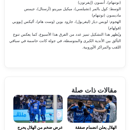
(توتنهام)، أنسون (إيفرتون)
الوسط: كول بالمر (تشيلسي)، ميكيل ميرينو (أرسنال)، جيمس
ماديسون (توتنهام)
الهجوم: لويس دياز (ليفربول)، جارود بوين (وست هام)، أليكس إيووبي
(فولهام)
ويُظهر هذا التشكيل تميز عدد من الفرق هذا الأسبوع، كما يعكس تنوع
التألق بين الأندية الكبرى والمتوسطة، في جولة كانت حاسمة في سباقي
اللقب والمراكز الأوروبية.
مقالات ذات صلة
الهلال يعلن انضمام صفقة
عرض ضخم من الهلال يحرج