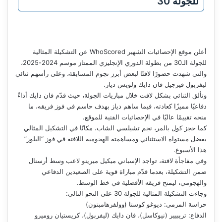
للجولة 30
أعلن موقع الإحصائيات الشهير WhoScored عن التشكيلة المثالية
للجولة الـ30 من بطولة الدوري الإنجليزي الممتاز موسم 2024-2025،
والتي شهدت حضورًا لافتًا لبعض أبرز نجوم المسابقة، وعلى رأسهم ثنائي
ليفربول فيرجيل فان دايك ولويس دياز.
وتألق الثنائي بشكل لافت خلال مباريات الجولة، حيث قدّم فان دايك أداءً
دفاعيًا مميزًا كعادته، فيما ساهم دياز بهدف حاسم في فوز فريقه، ما
منحه تقييمًا عاليًا في الإحصائيات الفنية للموقع.
كما حجز كول بالمر، نجم تشيلسي الشاب، مكانًا في التشكيل المثالي
بفضل مستواه الاستثنائي ومساهمته الهجومية اللافتة في فوز “البلوز”
هذا الأسبوع.
وفي مفاجأة لافتة، تواجد الإسباني ميكيل ميرينو لاعب وسط أرسنال
ضمن التشكيلة، بعدما قدّم مباراة قوية على الصعيدين الدفاعي
والهجومي، ليمنح فريقه الأفضلية في خط الوسط.
وجاءت التشكيلة المثالية للجولة 30 على النحو التالي:
حراسة المرمى: ديوغو كوستا (وولفرهامبتون)
الدفاع: تريبيير (نيوكاسل)، فان دايك (ليفربول)، كريستيان روميرو