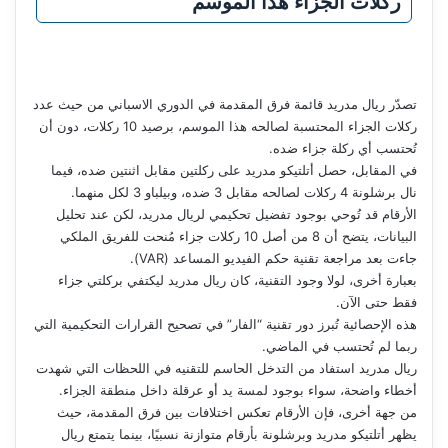
ركلات الجزاء هذا الموسم
تصدّر ريال مدريد قائمة فرق المقدمة في الدوري الاسباني من حيث عدد
ركلات الجزاء المحتسبة لصالحه هذا الموسم، برصيد 10 ركلات، دون أن
تُحتسب أي ركلة جزاء ضده.
في المقابل، حصل أتلتيكو مدريد على ركلتين مقابل اثنتين ضده، فيما
نال برشلونة 4 ركلات لصالحه مقابل 3 ضده، وبيلباو 3 لكل منهما.
الأرقام قد تُوحي بوجود تفضيل تحكيمي لريال مدريد، لكن عند تحليل
البيانات، يتضح أن 8 من أصل 10 ركلات جزاء مُنحت للفريق الملكي
جاءت بعد مراجعة تقنية حكم الفيديو المساعد (VAR).
بعبارة أخرى، لولا وجود التقنية، كان ريال مدريد ليكتفي بركلتي جزاء
فقط حتى الآن.
هذه الإحصائية تُبرز دور تقنية “الفار” في تصحيح القرارات التحكيمية التي
ربما لم تُحتسب في الماضي.
ريال مدريد استفاد من التدخل الحاسم للتقنيه في اللحظات التي شهدت
أخطاء واضحة، سواء بوجود لمسة يد أو عرقلة داخل منطقة الجزاء.
من جهة أخرى، فإن الأرقام تعكس اختلافات بين فرق المقدمة، حيث
يظهر أتلتيكو مدريد وبرشلونة بأرقام متوازنة نسبيًا، بينما يتمتع ريال