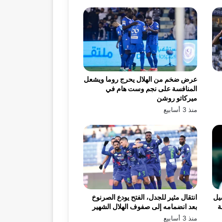
عرض ضخم من الهلال يحرج روما ويشعل
المنافسة على نجم وست هام في
ميركاتو روشن
منذ 3 أسابيع
يل
انتقال مثير للجدل، الفتح يودع الصرنوخ
ة
بعد انضمامه إلى صفوف الهلال الشهير
منذ 3 أسابيع