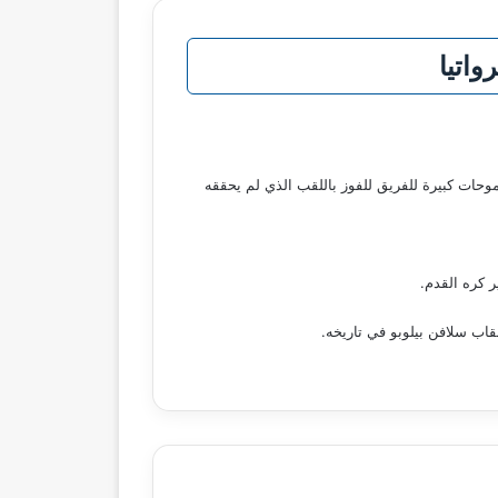
واتيا
ًا تاريخيًا بتأهله إلى نهائي كأس كرواتيا للمرة الثالثة في تاريخه، والأولى منذ عام 2016، في ظل طموحات كبيرة للفريق للفوز باللقب الذي لم يحققه
ر كره القدم.
قاب سلافن بيلوبو في تاريخه.