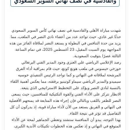
والقادسية في نصف نهائي السوبر السعودي
شهدت مباراة الأهلي والقادسية في نصف نهائي كأس السوبر السعودي
حدثًا غير عادي، حيث تواجد عدد من أعضاء نادي النصر في الملعب، مما
يزيد من حدة التنافس في البطولة و يستعد النصر لملاقاة الفائز من هذه
المواجهة يوم السبت المقبل، 23 أغسطس 2025، في تمام الساعة
الثالثة عصرًا بتوقيت السعودية.
رصد الإعلامي الرياضي علي العنزي وجود المدير الفني البرتغالي
خورخي خيسوس في ملعب هونغ كونغ، حيث قام بمراقبة أداء الفرق
المرشحة لملاقاته في النهائي و كما تواجد الرئيس التنفيذي خوسيه
سيميدو والمدير الرياضي سيماو كوتينيو برفقته، مما يعكس أهمية اللقاء
بالنسبة لنادي النصر ويؤكد على التخطيط الاستراتيجي الذي يتبعه.
الانظار تتركز على الأداء الفني والقوة التكتيكية للمنافسين، حيث يسعى
النصر للظفر باللقب وبالتالي فإن إجراء هذه المتابعة قد يمنحهم الأفضلية
في النهائي و الفريق يستعد من الآن لأداء مباراة قوية، إذ يدركون أن كل
التفاصيل قد تؤثر في نتيجة اللقاء.
بهذا التوجه، يبدو أن المنافسة ستشتد وتعطي الجماهير لمحة عن الأداء
المتوقع في النهائي و إذ تعكس هذه الخطوات تكتيكات الأندية الكبرى،