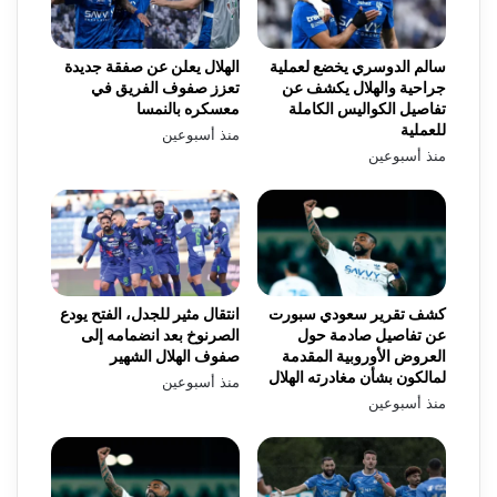
سالم الدوسري يخضع لعملية
الهلال يعلن عن صفقة جديدة
جراحية والهلال يكشف عن
تعزز صفوف الفريق في
تفاصيل الكواليس الكاملة
معسكره بالنمسا
للعملية
منذ أسبوعين
منذ أسبوعين
كشف تقرير سعودي سبورت
انتقال مثير للجدل، الفتح يودع
عن تفاصيل صادمة حول
الصرنوخ بعد انضمامه إلى
العروض الأوروبية المقدمة
صفوف الهلال الشهير
لمالكون بشأن مغادرته الهلال
منذ أسبوعين
منذ أسبوعين