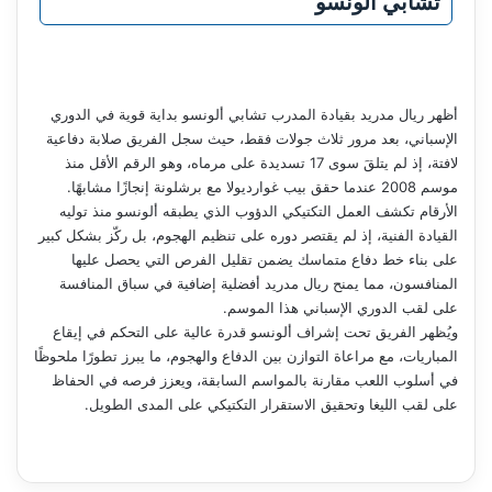
تشابي ألونسو
أظهر ريال مدريد بقيادة المدرب تشابي ألونسو بداية قوية في الدوري
الإسباني، بعد مرور ثلاث جولات فقط، حيث سجل الفريق صلابة دفاعية
لافتة، إذ لم يتلقَ سوى 17 تسديدة على مرماه، وهو الرقم الأقل منذ
موسم 2008 عندما حقق بيب غوارديولا مع برشلونة إنجازًا مشابهًا.
الأرقام تكشف العمل التكتيكي الدؤوب الذي يطبقه ألونسو منذ توليه
القيادة الفنية، إذ لم يقتصر دوره على تنظيم الهجوم، بل ركّز بشكل كبير
على بناء خط دفاع متماسك يضمن تقليل الفرص التي يحصل عليها
المنافسون، مما يمنح ريال مدريد أفضلية إضافية في سباق المنافسة
على لقب الدوري الإسباني هذا الموسم.
ويُظهر الفريق تحت إشراف ألونسو قدرة عالية على التحكم في إيقاع
المباريات، مع مراعاة التوازن بين الدفاع والهجوم، ما يبرز تطورًا ملحوظًا
في أسلوب اللعب مقارنة بالمواسم السابقة، ويعزز فرصه في الحفاظ
على لقب الليغا وتحقيق الاستقرار التكتيكي على المدى الطويل.