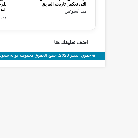
التي تعكس تاريخه العريق
للرح
الفت
منذ أسبوعين
منذ 
اضف تعليقك هنا
© حقوق النشر 2026، جميع الحقوق محفوظة بوابة سعودي اون
زر
الذهاب
إلى
الأعلى