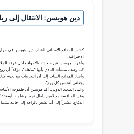
دين هويسن: الانتقال إلى ر
كشف المدافع الإسباني الشاب دين هويسن في حوار مع
الاحترافية.
وأعرب هويسن عن سعادته بالأجواء داخل غرفة الملابس
كما وصف منشآت النادي بأنها “مذهلة”، مؤكداً أن روح 
وأشار المدافع الشاب إلى أن التدريبات مع نجوم كبار 
يجعلني أتحسن كل يوم”.
وعلى الصعيد الدولي، أكد هويسن أن طموحه الأساسي ه
وعن المنافسة مع لامين يامال نجم برشلونة، أوضح: “إ
الدفاع، مشيراً إلى أنه يشعر بالراحة إلى جانبه مثلما 