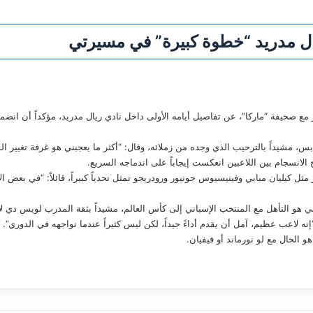
يال مدريد “خطوة كبيرة” في مسيرتي
 صحيفة “ماركا”، عن تفاصيل أيامه الأولى داخل نادي ريال مدريد، مؤكداً أن انضم
، مشيداً بالترحيب الذي وجده من زملائه، وقال: “أكثر ما يعجبني هو غرفة تغيير ال
الانسجام بين اللاعبين انعكست إيجاباً على اندماجه السريع.
مثل كيليان مبابي وفينيسيوس جونيور ورودريجو تمثل تحدياً كبيراً، قائلاً: “في بعض 
و التأهل مع المنتخب الإسباني إلى كأس العالم، مشيداً بثقة المدرب لويس دي لا 
نه لاعب عظيم، آمل أن يقدم أداءً جيداً، لكن ليس كثيراً عندما نواجهه في الدوري
هو الحال مع لو نورماند أو فيفيان.