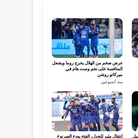
عرض ضخم من الهلال يحرج روما ويشعل
المنافسة على نجم وست هام في
ميركاتو روشن
منذ أسبوعين
يل
انتقال مثير للجدل، الفتح يودع الصرنوخ