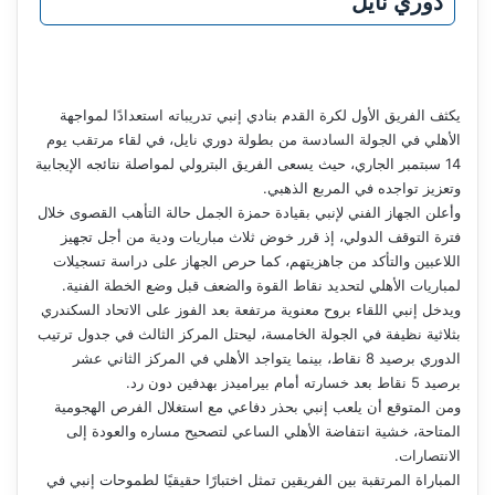
دوري نايل
يكثف الفريق الأول لكرة القدم بنادي إنبي تدريباته استعدادًا لمواجهة
الأهلي في الجولة السادسة من بطولة دوري نايل، في لقاء مرتقب يوم
14 سبتمبر الجاري، حيث يسعى الفريق البترولي لمواصلة نتائجه الإيجابية
وتعزيز تواجده في المربع الذهبي.
وأعلن الجهاز الفني لإنبي بقيادة حمزة الجمل حالة التأهب القصوى خلال
فترة التوقف الدولي، إذ قرر خوض ثلاث مباريات ودية من أجل تجهيز
اللاعبين والتأكد من جاهزيتهم، كما حرص الجهاز على دراسة تسجيلات
لمباريات الأهلي لتحديد نقاط القوة والضعف قبل وضع الخطة الفنية.
ويدخل إنبي اللقاء بروح معنوية مرتفعة بعد الفوز على الاتحاد السكندري
بثلاثية نظيفة في الجولة الخامسة، ليحتل المركز الثالث في جدول ترتيب
الدوري برصيد 8 نقاط، بينما يتواجد الأهلي في المركز الثاني عشر
برصيد 5 نقاط بعد خسارته أمام بيراميدز بهدفين دون رد.
ومن المتوقع أن يلعب إنبي بحذر دفاعي مع استغلال الفرص الهجومية
المتاحة، خشية انتفاضة الأهلي الساعي لتصحيح مساره والعودة إلى
الانتصارات.
المباراة المرتقبة بين الفريقين تمثل اختبارًا حقيقيًا لطموحات إنبي في