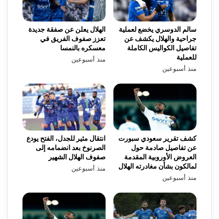
سالم الدوسري يخضع لعملية
الهلال يعلن عن صفقة جديدة
جراحية والهلال يكشف عن
تعزز صفوف الفريق في
تفاصيل الكواليس الكاملة
معسكره بالنمسا
للعملية
منذ أسبوعين
منذ أسبوعين
كشف تقرير سعودي سبورت
انتقال مثير للجدل، الفتح يودع
عن تفاصيل صادمة حول
الصرنوخ بعد انضمامه إلى
العروض الأوروبية المقدمة
صفوف الهلال الشهير
لمالكون بشأن مغادرته الهلال
منذ أسبوعين
منذ أسبوعين