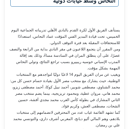
النحاس وسط غيابات دولية
يستأنف الفريق الأول لكرة القدم بالنادي الأهلي تدريباته الجماعية اليوم
الخميس، تحت قيادة المدير الفني المؤقت عماد النحاس، استعدادًا
للاستحقاقات المقبلة بعد فترة التوقف الدولي.
ومن المقرر أن يتجمع اللاعبون في مقر النادي بداية من الرابعة والنصف
عصرًا، على أن ينطلق المران في السادسة مساءً، وذلك بعد إقالة
المدرب الإسباني خوسيه ريبييرو بسبب تراجع النتائج، وتولي النحاس
المهمة بشكل مؤقت.
ويغيب عن مران الفريق اليوم 14 لاعبًا دوليًا لتواجدهم مع المنتخبات
الوطنية، حيث يشارك مع منتخب مصر الأول بقيادة حسام حسن كل من:
محمد الشناوي، مصطفى شوبير، أحمد نبيل كوكا، أحمد مصطفى زيزو،
محمد هاني، مروان عطية، ومحمود تريزيجيه، بينما يضم منتخب مصر
الثاني المشارك في بطولة كأس العرب محمد مجدي أفشة، حسين
الشحات، مصطفى العش، وكريم فؤاد.
كما تشهد القائمة غياب عدد من المحترفين لانضمامهم إلى منتخبات
بلادهم، وهم المالي أليو ديانج، المغربي أشرف داري، والتونسي محمد
علي بن رمضان.