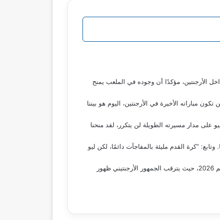
داخل الأرجنتين، مؤكدًا أن وجوده في الملعب يمنح
ن مباراته الأخيرة في الأرجنتين، اليوم هو بيننا
يو على مدار مسيرته الطويلة لن يتكرر، لقد منحنا
بع: “كرة القدم مليئة بالمفاجآت دائمًا، لكن ليو
ويستعد المنتخب الأرجنتيني لملاقاة فنزويلا فجر الجمعة ضمن الجولة السابعة عشرة من تصفيات قارة أمريكا الجنوبية المؤهلة لكأس العالم 2026، حيث يترقب الجمهور الأرجنتيني ظهور