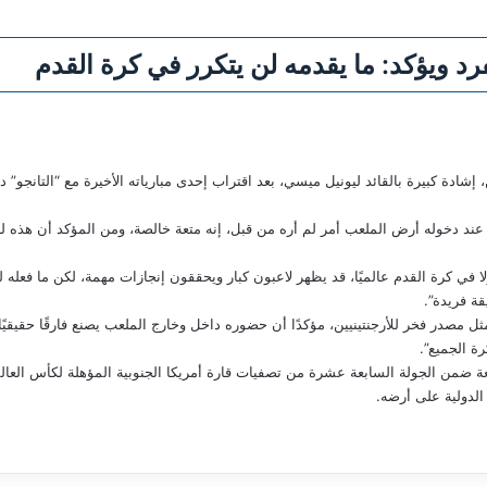
 ويؤكد: ما يقدمه لن يتكرر في كرة القدم
 إشادة كبيرة بالقائد ليونيل ميسي، بعد اقتراب إحدى مبارياته الأخيرة مع “التانجو” 
د دخوله أرض الملعب أمر لم أره من قبل، إنه متعة خالصة، ومن المؤكد أن هذه لن تكو
ا في كرة القدم عالميًا، قد يظهر لاعبون كبار ويحققون إنجازات مهمة، لكن ما فعله ل
قة فريدة”.
ر فخر للأرجنتينيين، مؤكدًا أن حضوره داخل وخارج الملعب يصنع فارقًا حقيقيًا. وتا
ة الجميع”.
الدولية على أرضه.