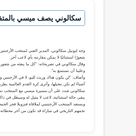
سكالوني يصف ميسي بالمتفرد
وجه ليونيل سكالوني، المدير الفني لمنتخب الأرجنتين،
شعورًا استثنائيًا لا يمكن مقارنته بأي لاعب آخر.
وقال سكالوني في تصريحاته: “كل ما يبعثه من شعور عن
وعلينا أن نستمتع به”.
وأضاف: “لن يكون هناك وريث لليو، لا في الأرجنتين ول
أشياءً لم نكن نتخيلها، وأثرى كرة القدم العالمية بطري
سكالوني شدد على أن مسيرة ميسي مع المنتخب تمثل مصد
يبقى حالة استثنائية، لاعب لا مثيل له وسيظل في ذاكر
نجمهم التاريخي في مباراة قد تكون من آخر محطاته 