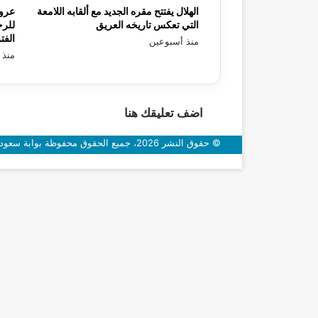
الهلال يفتتح مقره الجديد مع ألقابه اللامعة
عرو
التي تعكس تاريخه العريق
للرح
الفت
منذ أسبوعين
منذ 
اضف تعليقك هنا
© حقوق النشر 2026، جميع الحقوق محفوظة بوابة سعودي اون
زر
الذهاب
إلى
الأعلى