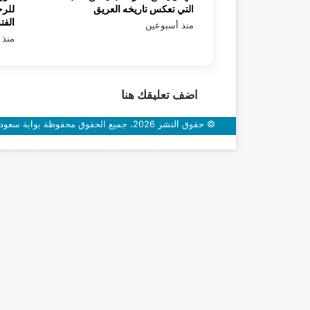
التي تعكس تاريخه العريق
للرح
الفت
منذ أسبوعين
منذ 
اضف تعليقك هنا
© حقوق النشر 2026، جميع الحقوق محفوظة بوابة سعودي اون
زر
الذهاب
إلى
الأعلى