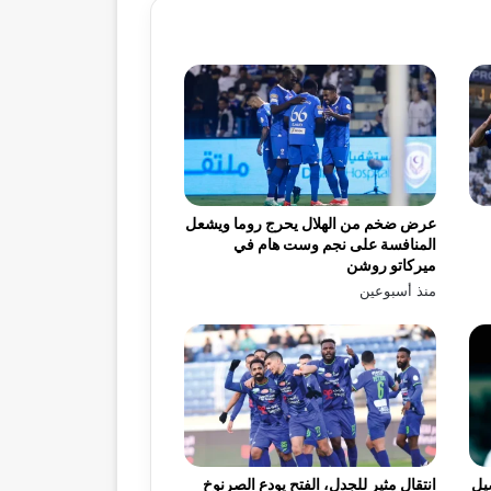
عرض ضخم من الهلال يحرج روما ويشعل
المنافسة على نجم وست هام في
ميركاتو روشن
منذ أسبوعين
يل
انتقال مثير للجدل، الفتح يودع الصرنوخ