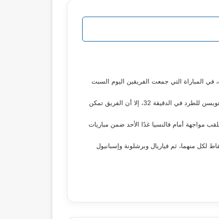
لى ريال سوسيداد بهدفين مقابل هدف، في المباراة التي جمعت الفريقين اليوم السبت
المباراة أقيمت على ملعب ريالي أرينا بقيادة المدير الفني تشابي ألونسو، وشهدت تقدم ريال مدريد في النتيجة رغم تعرض مدافعه دين هويسن للطرد في الدقيقة 32، إلا أن الفريق تمكن
قب مواجهة أمام فالنسيا غدًا الأحد ضمن مباريات
يب الدوري الإسباني بعد مباريات اليوم كالتالي: ريال مدريد في المركز الأول برصيد 12 نقطة، يليه أتلتيك بلباو وخيتافي برصيد 9 نقاط لكل منهما، ثم فياريال وبرشلونة وإسبانيول