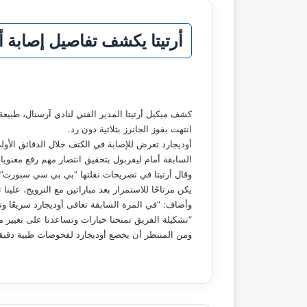
أرتيتا يكشف تفاصيل إصابة 
كشف ميكيل أرتيتا المدير الفني لنادي آرسنال، طبيعة 
انتهت بفوز الجانرز بثلاثية دون رد.
أوديجارد تعرض للإصابة في الكتف خلال الدقائق الأو
السابقة أمام ليفربول بتحقيق انتصار مهم رفع معنويا
وقال أرتيتا في تصريحات نقلتها “بي بي سي سبورت”: “
يكن مرتاحًا للاستمرار بعد مباراتين مع النرويج، علينا ت
وأضاف: “في المرة السابقة تعافى أوديجارد سريعًا وت
“تشكيلة الفريق تمنحنا خيارات وتساعدنا على تغيير مس
ومن المنتظر أن يخضع أوديجارد لفحوصات طبية دقيقة