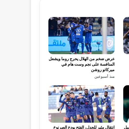
عرض ضخم من الهلال يحرج روما ويشعل
المنافسة على نجم وست هام في
ميركاتو روشن
منذ أسبوعين
يل
انتقال مثير للجدل، الفتح يودع الصرنوخ