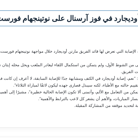
أوديجارد في فوز آرسنال على نوتينجهام فورس
الإصابة التي تعرض لها قائد الفريق مارتن أوديجارد خلال مواجهة نوتينجهام فورست، 
لى من الشوط الأول، ولم يتمكن من استكمال اللقاء ليغادر الملعب ويحل محله إيثان 
ت الفريق.
نعم، إصابة أوديجارد في الكتف ومشابهة جدًا للإصابة السابقة، لا أعرف إن كانت في 
قييم حالته مع الأطباء، لكنه سيبذل قصارى جهده ليكون لائقًا لمباراة الثلاثاء”.
مكن من التعامل مع الألم، وأتمنى ألا تكون الإصابة الحالية خطيرة”، مشيرًا إلى أ
ار المباريات، والأهم أن يشعر كل لاعب بالترابط والأهمية”.
 لتحديد موقفه من المشاركة المقبلة.