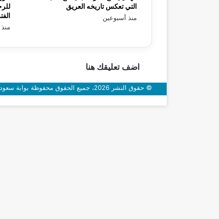
التي تعكس تاريخه العريق
للرح
الفت
منذ أسبوعين
منذ 
اضف تعليقك هنا
© حقوق النشر 2026، جميع الحقوق محفوظة بوابة سعودي اون
زر
الذهاب
إلى
الأعلى