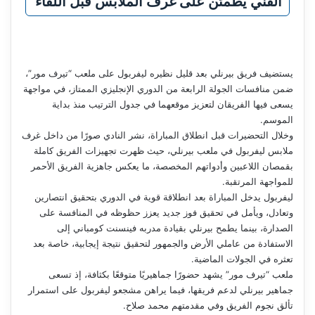
الفني يطمئن على غرف الملابس قبل اللقاء
يستضيف فريق بيرنلي بعد قليل نظيره ليفربول على ملعب “تيرف مور”،
ضمن منافسات الجولة الرابعة من الدوري الإنجليزي الممتاز، في مواجهة
يسعى فيها الفريقان لتعزيز موقعهما في جدول الترتيب منذ بداية
الموسم.
وخلال التحضيرات قبل انطلاق المباراة، نشر النادي صورًا من داخل غرف
ملابس ليفربول في ملعب بيرنلي، حيث ظهرت تجهيزات الفريق كاملة
بقمصان اللاعبين وأدواتهم المخصصة، ما يعكس جاهزية الفريق الأحمر
للمواجهة المرتقبة.
ليفربول يدخل المباراة بعد انطلاقة قوية في الدوري بتحقيق انتصارين
وتعادل، ويأمل في تحقيق فوز جديد يعزز حظوظه في المنافسة على
الصدارة، بينما يطمح بيرنلي بقيادة مدربه فينسنت كومباني إلى
الاستفادة من عاملي الأرض والجمهور لتحقيق نتيجة إيجابية، خاصة بعد
تعثره في الجولات الماضية.
ملعب “تيرف مور” يشهد حضورًا جماهيريًا متوقعًا بكثافة، إذ تسعى
جماهير بيرنلي لدعم فريقها، فيما يراهن مشجعو ليفربول على استمرار
تألق نجوم الفريق وفي مقدمتهم محمد صلاح.