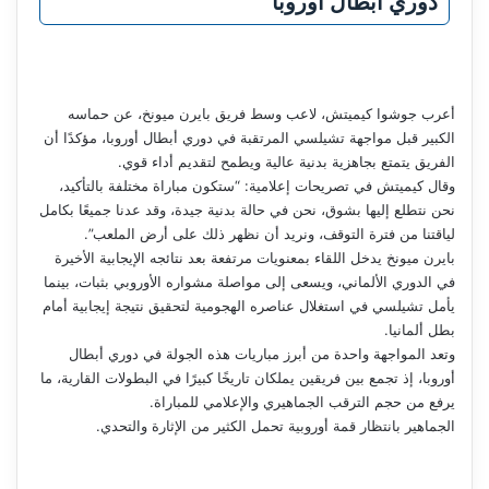
دوري أبطال أوروبا
أعرب جوشوا كيميتش، لاعب وسط فريق بايرن ميونخ، عن حماسه
الكبير قبل مواجهة تشيلسي المرتقبة في دوري أبطال أوروبا، مؤكدًا أن
الفريق يتمتع بجاهزية بدنية عالية ويطمح لتقديم أداء قوي.
وقال كيميتش في تصريحات إعلامية: “ستكون مباراة مختلفة بالتأكيد،
نحن نتطلع إليها بشوق، نحن في حالة بدنية جيدة، وقد عدنا جميعًا بكامل
لياقتنا من فترة التوقف، ونريد أن نظهر ذلك على أرض الملعب”.
بايرن ميونخ يدخل اللقاء بمعنويات مرتفعة بعد نتائجه الإيجابية الأخيرة
في الدوري الألماني، ويسعى إلى مواصلة مشواره الأوروبي بثبات، بينما
يأمل تشيلسي في استغلال عناصره الهجومية لتحقيق نتيجة إيجابية أمام
بطل ألمانيا.
وتعد المواجهة واحدة من أبرز مباريات هذه الجولة في دوري أبطال
أوروبا، إذ تجمع بين فريقين يملكان تاريخًا كبيرًا في البطولات القارية، ما
يرفع من حجم الترقب الجماهيري والإعلامي للمباراة.
الجماهير بانتظار قمة أوروبية تحمل الكثير من الإثارة والتحدي.