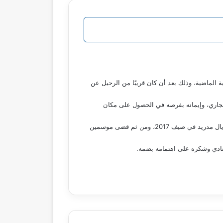
الماضية، وذلك بعد أن كان قريبًا من الرحيل عن
لجاري، وإيمانه بفرصه في الحصول على مكان
وكان سيبايوس قد بدأ مسيرته الكروية في شباب ريال بيتيس وتصعد للفريق الأول في صيف 2015، ولعب معه موسمين قبل انتقاله إلى ريال مدريد في صيف 2017، ومن ثم قضى موسمين
لنادي وشكره على اهتمامه بضمه.