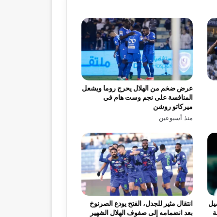
عرض ضخم من الهلال يحرج روما ويشعل
المنافسة على نجم وست هام في
ميركاتو روشن
منذ أسبوعين
يل
انتقال مثير للجدل، الفتح يودع الصرنوخ
ة
بعد انضمامه إلى صفوف الهلال الشهير