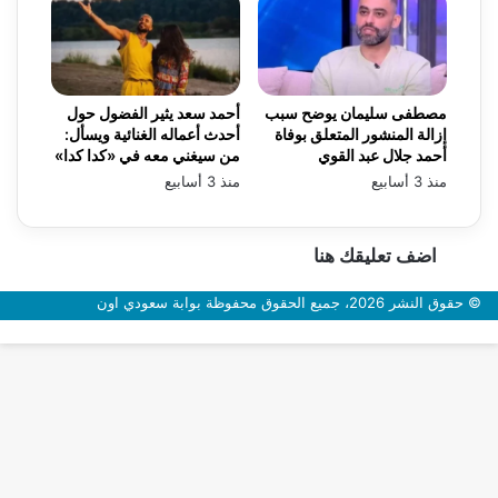
مصطفى سليمان يوضح سبب
أحمد سعد يثير الفضول حول
إزالة المنشور المتعلق بوفاة
أحدث أعماله الغنائية ويسأل:
أحمد جلال عبد القوي
من سيغني معه في «كدا كدا»
منذ 3 أسابيع
منذ 3 أسابيع
اضف تعليقك هنا
© حقوق النشر 2026، جميع الحقوق محفوظة بوابة سعودي اون
زر
الذهاب
إلى
الأعلى