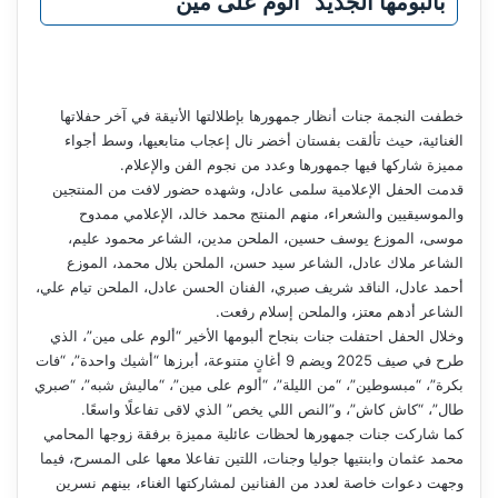
بألبومها الجديد “ألوم على مين”
خطفت النجمة جنات أنظار جمهورها بإطلالتها الأنيقة في آخر حفلاتها
الغنائية، حيث تألقت بفستان أخضر نال إعجاب متابعيها، وسط أجواء
مميزة شاركها فيها جمهورها وعدد من نجوم الفن والإعلام.
قدمت الحفل الإعلامية سلمى عادل، وشهده حضور لافت من المنتجين
والموسيقيين والشعراء، منهم المنتج محمد خالد، الإعلامي ممدوح
موسى، الموزع يوسف حسين، الملحن مدين، الشاعر محمود عليم،
الشاعر ملاك عادل، الشاعر سيد حسن، الملحن بلال محمد، الموزع
أحمد عادل، الناقد شريف صبري، الفنان الحسن عادل، الملحن تيام علي،
الشاعر أدهم معتز، والملحن إسلام رفعت.
وخلال الحفل احتفلت جنات بنجاح ألبومها الأخير “ألوم على مين”، الذي
طرح في صيف 2025 ويضم 9 أغانٍ متنوعة، أبرزها “أشيك واحدة”، “فات
بكرة”، “مبسوطين”، “من الليلة”، “ألوم على مين”، “ماليش شبه”، “صبري
طال”، “كاش كاش”، و”النص اللي يخص” الذي لاقى تفاعلًا واسعًا.
كما شاركت جنات جمهورها لحظات عائلية مميزة برفقة زوجها المحامي
محمد عثمان وابنتيها جوليا وجنات، اللتين تفاعلا معها على المسرح، فيما
وجهت دعوات خاصة لعدد من الفنانين لمشاركتها الغناء، بينهم نسرين