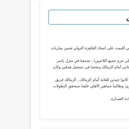
ه على الزمالك 2-1 في القمة 131 بالدوري المصري الممتاز، والتي أقيمت على استاد القاهرة الدولي ضمن مباريات
للي عزم جميع اللاعبين).. تجمعنا في منزل ياسر
ثاني أمام الزمالك ونجحنا في تسجيل هدفين وكان
نوا جيدين للغاية أمام الزمالك.. الزمالك فريق
ري، وطالما جماهير الأهلي خلفنا سنحقق البطولات
دة الصدارة.