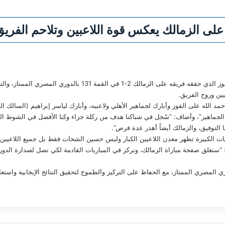
لى الزمالك يعكس قوة اللاعبين وتلاحم الفريق
أعرب حسين الشحات، لاعب الأهلي، عن سعادته بالفوز الذي حققه فريق
بين وروح الفريق.
د الله على الفوز وأبارك لجماهير الأهلي ولاعبيه، وأبارك لياسر إبراهيم (السالك ا
د الجماهير”، وأضاف: “سُجل في شباكنا هدف من ركلة جزاء وكنا الأفضل في الشوط ال
نا التوفيق، والزمالك أيضاً أهدر عدة فرص”.
ات الكبيرة تظهر معدن اللاعبين الكبار وليس حسين الشحات فقط بل جميع اللاعبين كا
ل: “سنغلق صفحة مباراة الزمالك، ونركز في المباريات القادمة لكي نصل لصدارة الدو
 المصري الممتاز، مع الحفاظ على التركيز والطموح لتحقيق النتائج الإيجابية واستعا