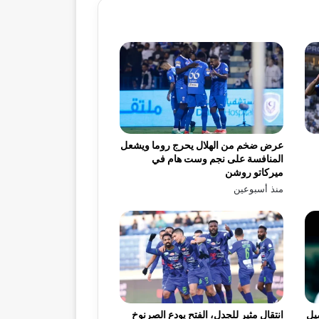
عرض ضخم من الهلال يحرج روما ويشعل
المنافسة على نجم وست هام في
ميركاتو روشن
منذ أسبوعين
يل
انتقال مثير للجدل، الفتح يودع الصرنوخ