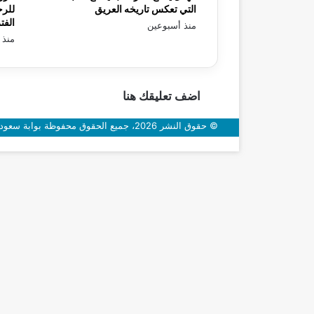
التي تعكس تاريخه العريق
للرح
الفت
منذ أسبوعين
منذ 
اضف تعليقك هنا
© حقوق النشر 2026، جميع الحقوق محفوظة بوابة سعودي اون
زر
الذهاب
إلى
الأعلى