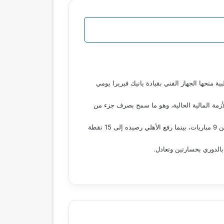
 منحها الجهاز الفني بقيادة يانيك فيريرا يومي
قراض النادي 25 مليون جنيه للمساهمة في حل الأزمة المالية الحالية، وهو ما سمح بصرف جزء من
وكان الزمالك قد خسر أمام الأهلي بنتيجة 2-1 في الجولة التاسعة من الدوري المصري، ليتوقف رصيده عند 17 نقطة في صدارة الترتيب من 9 مباريات، بينما رفع الأهلي رصيده إلى 15 نقطة
الدوري بخسارتين وتعادل.