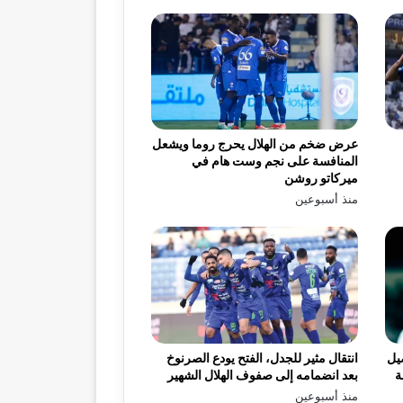
عرض ضخم من الهلال يحرج روما ويشعل
المنافسة على نجم وست هام في
ميركاتو روشن
منذ أسبوعين
يل
انتقال مثير للجدل، الفتح يودع الصرنوخ
ة
بعد انضمامه إلى صفوف الهلال الشهير
منذ أسبوعين