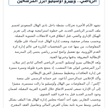
الرياضي.. وبييرو أوسيليو أبرز المرشحين
تشهد الأيام الأخيرة تحركات نشطة داخل نادي الهلال السعودي لحسم
ملف المدير الرياضي الجديد، في خطوة استراتيجية تهدف إلى تعزيز
الهيكل الإداري والفني، قبل انطلاق فترة الانتقالات الشتوية المقبلة.
وبحسب مصادر صحفية، وضعت إدارة الهلال عدة أسماء على طاولة
المفاوضات، من بينها عدد من الشخصيات البارزة في عالم إدارة كرة
القدم الأوروبية، مع تفضيل واضح لمدير رياضي ينتمي إلى المدرسة
الإيطالية المعروفة بدقتها وخبرتها الفنية.
ويُعد الإيطالي بييرو أوسيليو، المدير الرياضي الحالي لنادي إنتر ميلان،
أبرز المرشحين لتولي هذا المنصب، إذ يتمتع بخبرة طويلة وسيرة مميزة
في إدارة التعاقدات وتخطيط مستقبل الفريق الإيطالي.
وأكد الإعلامي عبدالرحمن أباعود، عبر حسابه الرسمي على منصة
“إكس”، أن المفاوضات بين الهلال وأوسيليو ما زالت مستمرة، مشيرًا
إلى أن الإدارة تسعى لحسم الاتفاق خلال الفترة القريبة المقبلة، لضمان
وجود المدير الجديد قبل بدء فترة القيد الشتوي.
وبحسب التقارير، يقود أحد أعضاء مجلس إدارة الهلال هذا الملف بشكل
مباشر، وسط سرية تامة بشأن العرض المالي وتفاصيل العقد المقترح.